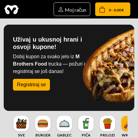
Moj račun
0 - 0,00 €
Uživaj u ukusnoj hrani i
osvoji kupone!
Dobij kupon za svako jelo iz
M
Brothers Food
trucka — požuri i
registriraj se još danas!
Registriraj se
SVE
BURGER
GABLEC
PIĆA
PRILOZI
WRAP &