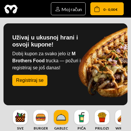
Moj račun
0 - 0,00 €
Uživaj u ukusnoj hrani i
osvoji kupone!
Dobij kupon za svako jelo iz
M
Brothers Food
trucka — požuri i
registriraj se još danas!
Registriraj se
SVE
BURGER
GABLEC
PIĆA
PRILOZI
WRAP &