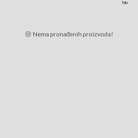
TANJUR
😢 Nema pronađenih proizvoda!