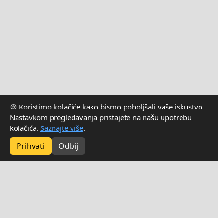
🍪 Koristimo kolačiće kako bismo poboljšali vaše iskustvo.
Nastavkom pregledavanja pristajete na našu upotrebu
kolačića.
Saznajte više
.
Naš food truck je trenutno zatvoren. Ponovno otvaramo 17.
kolovoza i od tog dana ponovno primamo narudžbe. Hvala vam na
Prihvati
Odbij
strpljenju – veselimo se ponovnom druženju s vama!